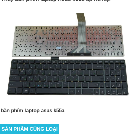
bàn phím laptop asus k55a
SẢN PHẨM CÙNG LOẠI