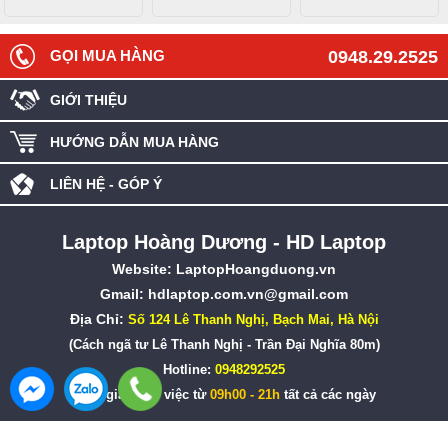
GỌI MUA HÀNG
0948.29.2525
GIỚI THIỆU
HƯỚNG DẪN MUA HÀNG
LIÊN HỆ - GÓP Ý
Laptop Hoàng Dương - HD Laptop
Website:
LaptopHoangduong.vn
Gmail: hdlaptop.com.vn@gmail.com
Địa Chỉ:
Số 124 Lê Thanh Nghị, Bạch Mai, Hà Nội
(Cách ngã tư Lê Thanh Nghị - Trần Đại Nghĩa 80m)
Hotline:
0948292525
Thời gian làm việc từ
09h00 - 21h
tất cả các ngày