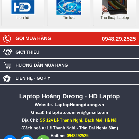
Liên hệ
Tin tức
Thủ thuật Laptop
GỌI MUA HÀNG
0948.29.2525
GIỚI THIỆU
HƯỚNG DẪN MUA HÀNG
LIÊN HỆ - GÓP Ý
Laptop Hoàng Dương - HD Laptop
Website:
LaptopHoangduong.vn
Gmail: hdlaptop.com.vn@gmail.com
Địa Chỉ:
Số 124 Lê Thanh Nghị, Bạch Mai, Hà Nội
(Cách ngã tư Lê Thanh Nghị - Trần Đại Nghĩa 80m)
Hotline:
0948292525