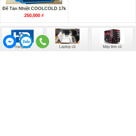
Đế Tản Nhiệt COOLCOLD 17k
250,000 ₫
Trang chủ
Laptop cũ
Máy tính cũ
Thu Mua Laptop Cũ Giá
Sửa chữa laptop
RAM Laptop
Cao
Thay Màn hình laptop
Thay Ổ cứng laptop
Thay Vỏ laptop