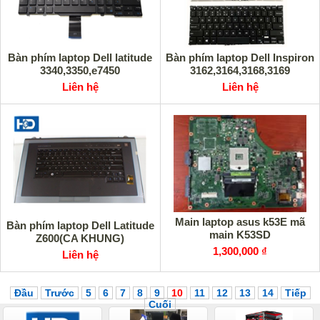
Bàn phím laptop Dell latitude
Bàn phím laptop Dell Inspiron
3340,3350,e7450
3162,3164,3168,3169
Liên hệ
Liên hệ
Main laptop asus k53E mã
Bàn phím laptop Dell Latitude
main K53SD
Z600(CA KHUNG)
1,300,000 ₫
Liên hệ
Đầu
Trước
5
6
7
8
9
10
11
12
13
14
Tiếp
Cuối