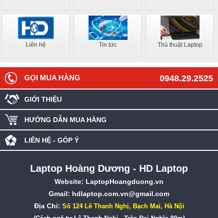
Liên hệ
Tin tức
Thủ thuật Laptop
GỌI MUA HÀNG
0948.29.2525
GIỚI THIỆU
HƯỚNG DẪN MUA HÀNG
LIÊN HỆ - GÓP Ý
Laptop Hoàng Dương - HD Laptop
Website:
LaptopHoangduong.vn
Gmail: hdlaptop.com.vn@gmail.com
Địa Chỉ:
Số 124 Lê Thanh Nghị, Bạch Mai, Hà Nội