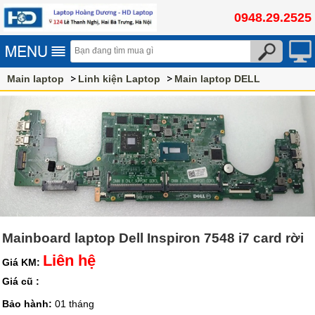
0948.29.2525
Main laptop
Linh kiện Laptop
Main laptop DELL
Mainboard laptop Dell Inspiron 7548 i7 card rời
Liên hệ
Giá KM:
Giá cũ :
Bảo hành:
01 tháng