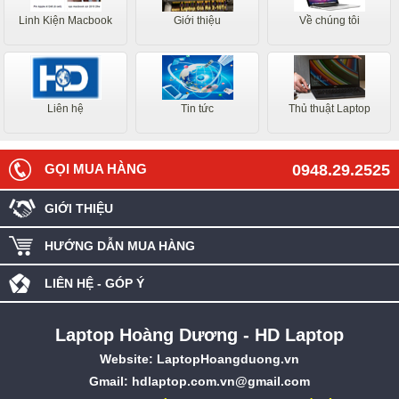
Linh Kiện Macbook
Giới thiệu
Về chúng tôi
Liên hệ
Tin tức
Thủ thuật Laptop
GỌI MUA HÀNG
0948.29.2525
GIỚI THIỆU
HƯỚNG DẪN MUA HÀNG
LIÊN HỆ - GÓP Ý
Laptop Hoàng Dương - HD Laptop
Website:
LaptopHoangduong.vn
Gmail: hdlaptop.com.vn@gmail.com