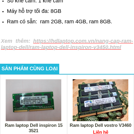
Số khe cắm: 1 khe cắm
Máy hỗ trợ tối đa: 8GB
Ram có sẵn: ram 2GB, ram 4GB, ram 8GB.
Xem thêm:
https://hdlaptop.com.vn/nang-cap-ram-
laptop-dell/ram-laptop-dell-inspiron-v3450.html
SẢN PHẨM CÙNG LOẠI
Ram laptop Dell inspiron 15
Ram laptop Dell vostro V3460
3521
Liên hệ