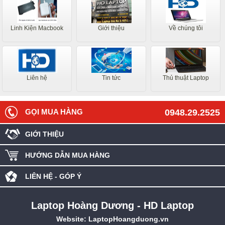
Linh Kiện Macbook
Giới thiệu
Về chúng tôi
Liên hệ
Tin tức
Thủ thuật Laptop
GỌI MUA HÀNG
0948.29.2525
GIỚI THIỆU
HƯỚNG DẪN MUA HÀNG
LIÊN HỆ - GÓP Ý
Laptop Hoàng Dương - HD Laptop
Website:
LaptopHoangduong.vn