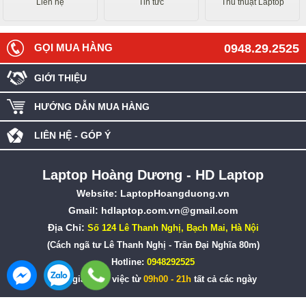
Liên hệ
Tin tức
Thủ thuật Laptop
GỌI MUA HÀNG
0948.29.2525
GIỚI THIỆU
HƯỚNG DẪN MUA HÀNG
LIÊN HỆ - GÓP Ý
Laptop Hoàng Dương - HD Laptop
Website:
LaptopHoangduong.vn
Gmail: hdlaptop.com.vn@gmail.com
Địa Chỉ:
Số 124 Lê Thanh Nghị, Bạch Mai, Hà Nội
(Cách ngã tư Lê Thanh Nghị - Trần Đại Nghĩa 80m)
Hotline:
0948292525
Thời gian làm việc từ
09h00 - 21h
tất cả các ngày