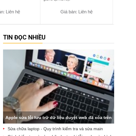
n: Liên hệ
Giá bán: Liên hệ
TIN ĐỌC NHIỀU
Apple sửa lỗi lưu trữ dữ liệu duyệt web đã xóa trên
Sửa chữa laptop - Quy trình kiểm tra và sửa main
iCloud