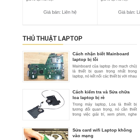
Giá bán: Liên hệ
Giá bán: L
THỦ THUẬT LAPTOP
Cách nhận biết Mainboard
laptop bị lỗi
Mainboard của laptop (bo mạch chủ)
là thiết bị quan trọng nhất trong
laptop, nó kết nối các thiết bị với nhau
để đồng bộ hoạt động trong một khối
thống nhất. Trong bài này, HDLaptop
sẽ hướng dẫn các b
Cách kiểm tra và Sửa chữa
loa laptop bị rè
Trong máy laptop, Loa là thiết bị
tương đối quan trọng, nó cần thiết
trong việc giải trí, xem phim, nghe
nhạc và các trò chơi có tiếng. Khi loa
Laptop bị rè, ồm kém chất lượng
khiến người dùng laptop
Sửa card wifi Laptop không
vào mạng