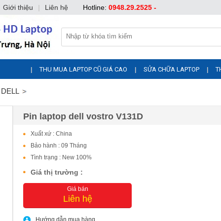
Giới thiệu
|
Liên hệ
Hotline:
0948.29.2525 -
THU MUA LAPTOP CŨ GIÁ CAO
SỬA CHỮA LAPTOP
T
|
|
|
p DELL
Pin laptop dell vostro V131D
Xuất xứ : China
Bảo hành : 09 Tháng
Tình trạng : New 100%
Giá thị trường :
Giá bán
Liên hệ
Hướng dẫn mua hàng