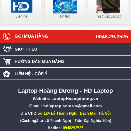
Liên hệ
Tin tức
Thủ thuật Laptop
GỌI MUA HÀNG
0948.29.2525
GIỚI THIỆU
HƯỚNG DẪN MUA HÀNG
LIÊN HỆ - GÓP Ý
Laptop Hoàng Dương - HD Laptop
Website:
LaptopHoangduong.vn
Gmail: hdlaptop.com.vn@gmail.com
Địa Chỉ:
Số 124 Lê Thanh Nghị, Bạch Mai, Hà Nội
(Cách ngã tư Lê Thanh Nghị - Trần Đại Nghĩa 80m)
Hotline:
0948292525