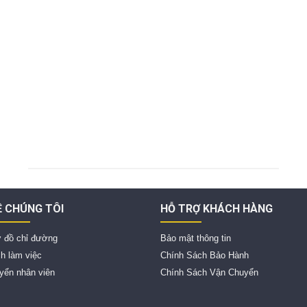
Ề CHÚNG TÔI
HỖ TRỢ KHÁCH HÀNG
 đồ chỉ đường
Bảo mật thông tin
ch làm việc
Chính Sách Bảo Hành
yển nhân viên
Chính Sách Vận Chuyển