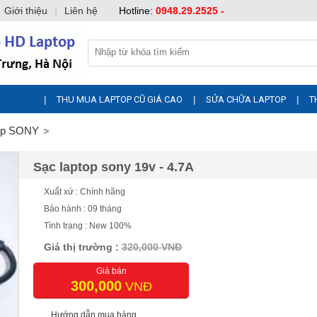
Giới thiệu
|
Liên hệ
Hotline:
0948.29.2525 -
THU MUA LAPTOP CŨ GIÁ CAO
SỬA CHỮA LAPTOP
T
|
|
|
top SONY
Sạc laptop sony 19v - 4.7A
Xuất xứ : Chính hãng
Bảo hành : 09 tháng
Tình trạng : New 100%
Giá thị trường :
320,000 VNĐ
Giá bán
300,000
VNĐ
Hướng dẫn mua hàng