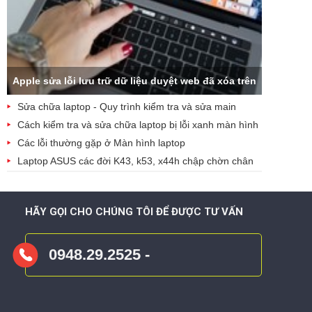
Apple sửa lỗi lưu trữ dữ liệu duyệt web đã xóa trên
Sửa chữa laptop - Quy trình kiểm tra và sửa main
iCloud
laptop
Cách kiểm tra và sửa chữa laptop bị lỗi xanh màn hình
Các lỗi thường gặp ở Màn hình laptop
Laptop ASUS các đời K43, k53, x44h chập chờn chân
cắm nguồn
HÃY GỌI CHO CHÚNG TÔI ĐỂ ĐƯỢC TƯ VẤN
0948.29.2525 -