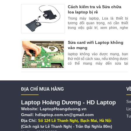
thống nhất. Trong bài này, HDLaptop
sẽ hướng dẫn các b
Cách kiểm tra và Sửa chữa
loa laptop bị rè
Trong máy laptop, Loa là thiết bị
tương đối quan trọng, nó cần thiết
trong việc giải trí, xem phim, nghe
nhạc và các trò chơi có tiếng. Khi loa
Laptop bị rè, ồm kém chất lượng
khiến người dùng laptop
Sửa card wifi Laptop không
vào mạng
laptop không vào được mạng, bạn
thử một số cách sau, nếu không được
có thể mang máy đến sửa tại
HDlaptop, HDlaptop - chuyên sửa
laptop lấy ngay, giá hợp lý
ĐỊA CHỈ MUA HÀNG
V
Laptop Hoàng Dương - HD Laptop
Sơ
Website:
LaptopHoangduong.vn
Lị
Gmail: hdlaptop.com.vn@gmail.com
Tu
Địa Chỉ:
Số 124 Lê Thanh Nghị, Bạch Mai, Hà Nội
(Cách ngã tư Lê Thanh Nghị - Trần Đại Nghĩa 80m)