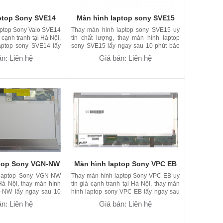
ptop Sony SVE14
Màn hình laptop sony SVE15
aptop Sony Vaio SVE14
Thay màn hinh laptop sony SVE15 uy
 cạnh tranh tại Hà Nội,
tín chất lượng, thay màn hình laptop
aptop sony SVE14 lấy
sony SVE15 lấy ngay sau 10 phút bảo
miễn phí tháo lắp
hành 09 tháng
n: Liên hệ
Giá bán: Liên hệ
ptop Sony VGN-NW
Màn hình laptop Sony VPC EB
laptop Sony VGN-NW
Thay màn hình laptop Sony VPC EB uy
i Hà Nội, thay màn hình
tín giá cạnh tranh tại Hà Nội, thay màn
N-NW lấy ngay sau 10
hình laptop sony VPC EB lấy ngay sau
 tháng
10 phút bảo hành 09 tháng
n: Liên hệ
Giá bán: Liên hệ