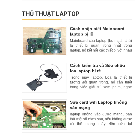
THỦ THUẬT LAPTOP
Cách nhận biết Mainboard
laptop bị lỗi
Mainboard của laptop (bo mạch chủ)
là thiết bị quan trọng nhất trong
laptop, nó kết nối các thiết bị với nhau
để đồng bộ hoạt động trong một khối
thống nhất. Trong bài này, HDLaptop
sẽ hướng dẫn các b
Cách kiểm tra và Sửa chữa
loa laptop bị rè
Trong máy laptop, Loa là thiết bị
tương đối quan trọng, nó cần thiết
trong việc giải trí, xem phim, nghe
nhạc và các trò chơi có tiếng. Khi loa
Laptop bị rè, ồm kém chất lượng
khiến người dùng laptop
Sửa card wifi Laptop không
vào mạng
laptop không vào được mạng, bạn
thử một số cách sau, nếu không được
có thể mang máy đến sửa tại
HDlaptop, HDlaptop - chuyên sửa
laptop lấy ngay, giá hợp lý