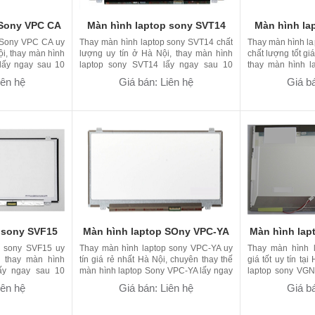
 Sony VPC CA
Màn hình laptop sony SVT14
Màn hình la
 Sony VPC CA uy
Thay màn hình laptop sony SVT14 chất
Thay màn hình l
ội, thay màn hình
lượng uy tín ở Hà Nội, thay màn hình
chất lượng tốt giá
lấy ngay sau 10
laptop sony SVT14 lấy ngay sau 10
thay màn hình l
g
phút bảo hành 09 tháng
ngay sau 10 phút 
iên hệ
Giá bán: Liên hệ
Giá bá
 sony SVF15
Màn hình laptop SOny VPC-YA
Màn hình la
p sony SVF15 uy
Thay màn hình laptop sony VPC-YA uy
Thay màn hình 
i, thay màn hình
tín giá rẻ nhất Hà Nội, chuyên thay thế
giá tốt uy tín tạ
ấy ngay sau 10
màn hình laptop Sony VPC-YA lấy ngay
laptop sony VG
g
sau 10 phút bảo hành 06 tháng
phút bảo hành 06
iên hệ
Giá bán: Liên hệ
Giá bá