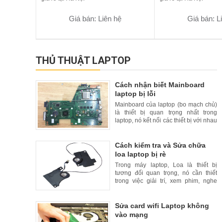
Giá bán: Liên hệ
Giá bán: L
THỦ THUẬT LAPTOP
Cách nhận biết Mainboard
laptop bị lỗi
Mainboard của laptop (bo mạch chủ)
là thiết bị quan trọng nhất trong
laptop, nó kết nối các thiết bị với nhau
để đồng bộ hoạt động trong một khối
thống nhất. Trong bài này, HDLaptop
sẽ hướng dẫn các b
Cách kiểm tra và Sửa chữa
loa laptop bị rè
Trong máy laptop, Loa là thiết bị
tương đối quan trọng, nó cần thiết
trong việc giải trí, xem phim, nghe
nhạc và các trò chơi có tiếng. Khi loa
Laptop bị rè, ồm kém chất lượng
khiến người dùng laptop
Sửa card wifi Laptop không
vào mạng