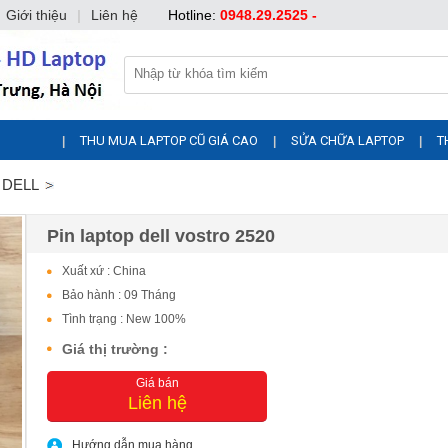
Giới thiệu
|
Liên hệ
Hotline:
0948.29.2525 -
THU MUA LAPTOP CŨ GIÁ CAO
SỬA CHỮA LAPTOP
T
|
|
|
p DELL
Pin laptop dell vostro 2520
Xuất xứ : China
Bảo hành : 09 Tháng
Tình trạng : New 100%
Giá thị trường :
Giá bán
Liên hệ
Hướng dẫn mua hàng