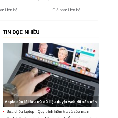
n: Liên hệ
Giá bán: Liên hệ
TIN ĐỌC NHIỀU
Apple sửa lỗi lưu trữ dữ liệu duyệt web đã xóa trên
Sửa chữa laptop - Quy trình kiểm tra và sửa main
iCloud