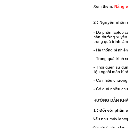
Xem thêm:
Nâng c
2 : Nguyên nhân
- Đa phần laptop 
bản thường xuyên v
trong quá trình làm
- Hệ thống bị nhiễ
- Trong quá trình s
- Thói quen sử dụ
liệu ngoài màn hìn
- Có nhiều chương
- Có quá nhiều ch
HƯỚNG DẪN KHẮ
1 : Đối với phần 
-
Nếu như máy laptop
-
Đối với ổ cứng lapt