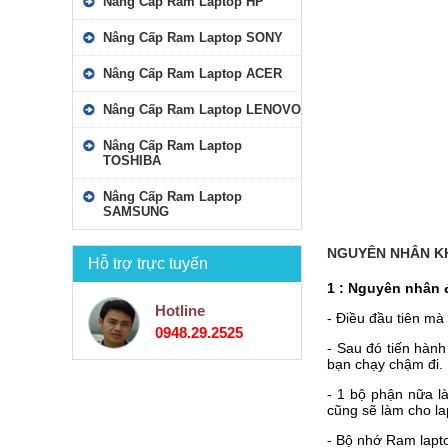
Nâng Cấp Ram Laptop HP
Nâng Cấp Ram Laptop SONY
Nâng Cấp Ram Laptop ACER
Nâng Cấp Ram Laptop LENOVO
Nâng Cấp Ram Laptop
TOSHIBA
Nâng Cấp Ram Laptop
SAMSUNG
NGUYÊN NHÂN K
Hỗ trợ trực tuyến
1 : Nguyên nhân 
Hotline
- Điều đầu tiên mà 
0948.29.2525
- Sau đó tiến hành
bạn chạy chậm đi.
- 1 bộ phận nữa l
cũng sẽ làm cho la
- Bộ nhớ Ram lapt