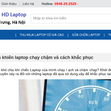
Giới thiệu
|
Liên hệ
Hotline:
0948.29.2525 -
THU MUA LAPTOP CŨ GIÁ CAO
SỬA CHỮA LAPTOP
T
|
|
|
 khiến laptop chạy chậm và cách khắc phục
khó chịu khi chiếc Laptop của mình chạy ì ạch và chậm chạp? Khởi độn
xuyên sảy ra đối với những laptop đã qua sử dụng,vậy để khắc phục tạm