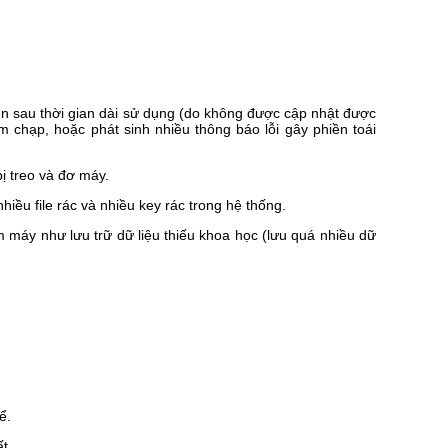
n sau thời gian dài sử dụng (do không được cập nhật được
m chạp, hoặc phát sinh nhiều thông báo lỗi gây phiền toái
ị treo và đơ máy.
hiều file rác và nhiều key rác trong hệ thống.
máy như lưu trữ dữ liệu thiếu khoa học (lưu quá nhiều dữ
ể.
t.