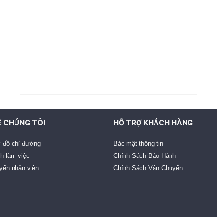
Ề CHÚNG TÔI
HỖ TRỢ KHÁCH HÀNG
 đồ chỉ đường
Bảo mật thông tin
ch làm việc
Chính Sách Bảo Hành
yển nhân viên
Chính Sách Vận Chuyển