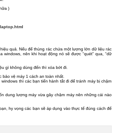
hữa )
-laptop.html
 hiệu quả. Nếu để thùng rác chứa một lượng lớn dữ liệu rác
ủa windows, nên khi hoạt động nó sẽ được “quét” qua, “dữ
ệu gì không dùng đến thì xóa bớt đi.
c bảo vệ máy 1 cách an toàn nhất.
indows thì các bạn tiến hành tắt đi để tránh máy bị chậm
n dung lượng máy vừa gây chậm máy nên những cái nào
ạn, hy vọng các bạn sẽ áp dụng vào thực tế đúng cách để