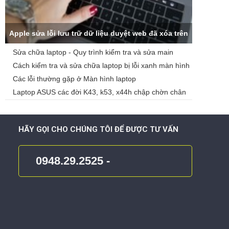
Apple sửa lỗi lưu trữ dữ liệu duyệt web đã xóa trên
Sửa chữa laptop - Quy trình kiểm tra và sửa main
iCloud
laptop
Cách kiểm tra và sửa chữa laptop bị lỗi xanh màn hình
Các lỗi thường gặp ở Màn hình laptop
Laptop ASUS các đời K43, k53, x44h chập chờn chân
cắm nguồn
HÃY GỌI CHO CHÚNG TÔI ĐỂ ĐƯỢC TƯ VẤN
0948.29.2525 -