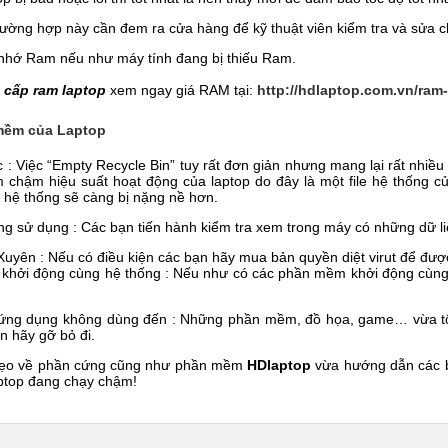
trường hợp này cần đem ra cửa hàng để kỹ thuật viên kiểm tra và sửa c
nhớ Ram nếu như máy tính đang bị thiếu Ram.
 cấp ram laptop
xem ngay giá RAM tại:
http://hdlaptop.com.vn/ram
 mềm của Laptop
 : Việc “Empty Recycle Bin” tuy rất đơn giản nhưng mang lại rất nhiều
 chậm hiệu suất hoạt động của laptop do đây là một file hệ thống c
hì hệ thống sẽ càng bị nặng nề hơn.
ng sử dụng : Các bạn tiến hành kiểm tra xem trong máy có những dữ li
Xuyên : Nếu có điều kiện các bạn hãy mua bản quyền diệt virut để đượ
khởi động cùng hệ thống : Nếu như có các phần mềm khởi động cùng w
ng dụng không dùng đến : Những phần mềm, đồ họa, game… vừa tố
n hãy gỡ bỏ đi.
mẹo về phần cứng cũng như phần mềm
HDlaptop
vừa hướng dẫn các b
ptop đang chạy chậm!