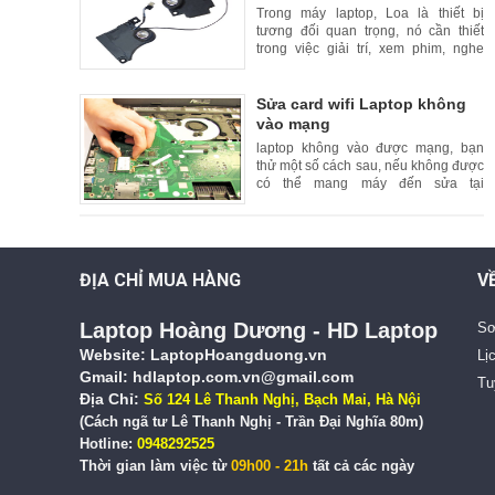
Trong máy laptop, Loa là thiết bị
tương đối quan trọng, nó cần thiết
trong việc giải trí, xem phim, nghe
nhạc và các trò chơi có tiếng. Khi loa
Laptop bị rè, ồm kém chất lượng
khiến người dùng laptop
Sửa card wifi Laptop không
vào mạng
laptop không vào được mạng, bạn
thử một số cách sau, nếu không được
có thể mang máy đến sửa tại
HDlaptop, HDlaptop - chuyên sửa
laptop lấy ngay, giá hợp lý
ĐỊA CHỈ MUA HÀNG
V
Laptop Hoàng Dương - HD Laptop
Sơ
Website:
LaptopHoangduong.vn
Lị
Gmail: hdlaptop.com.vn@gmail.com
Tu
Địa Chỉ:
Số 124 Lê Thanh Nghị, Bạch Mai, Hà Nội
(Cách ngã tư Lê Thanh Nghị - Trần Đại Nghĩa 80m)
Hotline:
0948292525
Thời gian làm việc từ
09h00 - 21h
tất cả các ngày