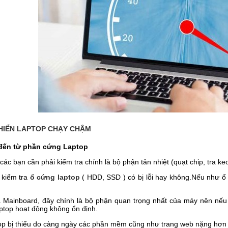
HIẾN LAPTOP CHẠY CHẬM
đến từ phần cứng Laptop
các bạn cần phải kiểm tra chính là bộ phận tản nhiệt (quạt chip, tra k
 kiểm tra
ổ cứng laptop
( HDD, SSD ) có bị lỗi hay không.Nếu như ổ 
à Mainboard, đây chính là bộ phận quan trọng nhất của máy nên nếu 
ptop hoạt động không ổn định.
op bị thiếu do càng ngày các phần mềm cũng như trang web nặng hơn