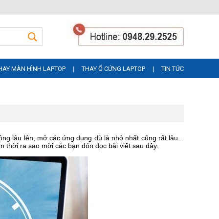
HAY MÀN HÌNH LAPTOP
THAY Ổ CỨNG LAPTOP
TIN TỨC
|
|
g lâu lên, mở các ứng dụng dù là nhỏ nhất cũng rất lâu...
 thời ra sao mời các bạn đón đọc bài viết sau đây.