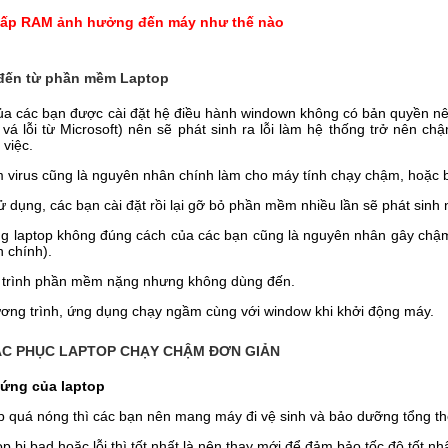
ấp RAM ảnh hưởng đến máy như thế nào
 đến từ phần mềm Laptop
của các bạn được cài đặt hệ điều hành windown không có bản quyền nê
á lỗi từ Microsoft) nên sẽ phát sinh ra lỗi làm hệ thống trở nên chậ
 việc.
m virus cũng là nguyên nhân chính làm cho máy tính chạy chậm, hoặc b
ử dụng, các bạn cài đặt rồi lại gỡ bỏ phần mềm nhiều lần sẽ phát sinh n
ng laptop không đúng cách của các bạn cũng là nguyên nhân gây chậm 
h chính).
 trình phần mềm nặng nhưng không dùng đến.
ương trình, ứng dụng chạy ngầm cùng với window khi khởi động máy.
C PHỤC LAPTOP CHẠY CHẬM ĐƠN GIẢN
cứng của laptop
 quá nóng thì các bạn nên mang máy đi vệ sinh và bảo dưỡng tổng th
op bị bad hoặc lỗi thì tốt nhất là nên thay mới để đảm bảo tốc độ tốt nhấ