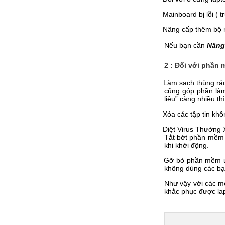
-
Mainboard bị lỗi ( 
-
Nâng cấp thêm bộ 
Nếu bạn cần
Nâng
2 : Đối với phần
-
Làm sạch thùng rác
cũng góp phần làm
liệu” càng nhiều t
-
Xóa các tập tin khô
-
Diệt Virus Thường 
Tắt bớt phần mềm 
khi khởi động.
-
Gỡ bỏ phần mềm ứ
không dùng các bạ
Như vậy với các 
khắc phục được la