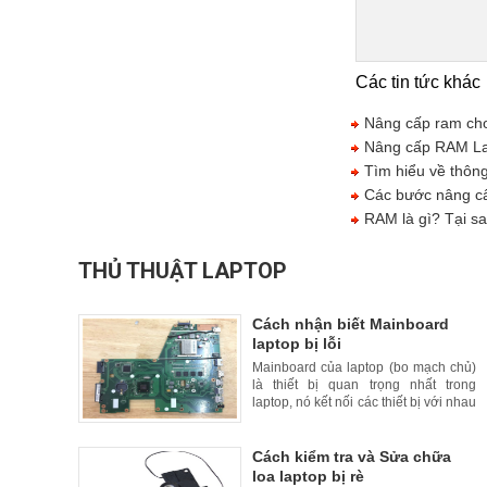
Các tin tức khác
Nâng cấp ram cho
Nâng cấp RAM Lapt
Tìm hiểu về thông
Các bước nâng cấ
RAM là gì? Tại s
THỦ THUẬT LAPTOP
Cách nhận biết Mainboard
laptop bị lỗi
Mainboard của laptop (bo mạch chủ)
là thiết bị quan trọng nhất trong
laptop, nó kết nối các thiết bị với nhau
để đồng bộ hoạt động trong một khối
thống nhất. Trong bài này, HDLaptop
sẽ hướng dẫn các b
Cách kiểm tra và Sửa chữa
loa laptop bị rè